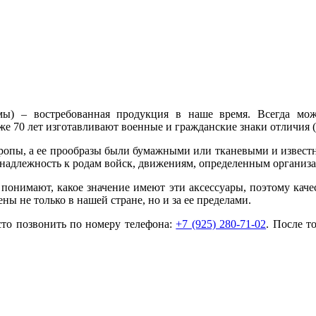
мы) – востребованная продукция в наше время. Всегда мо
70 лет изготавливают военные и гражданские знаки отличия (ко
вропы, а ее прообразы были бумажными или тканевыми и известны
надлежность к родам войск, движениям, определенным организ
 понимают, какое значение имеют эти аксессуары, поэтому кач
ны не только в нашей стране, но и за ее пределами.
сто позвонить по номеру телефона:
+7 (925) 280-71-02
. После т